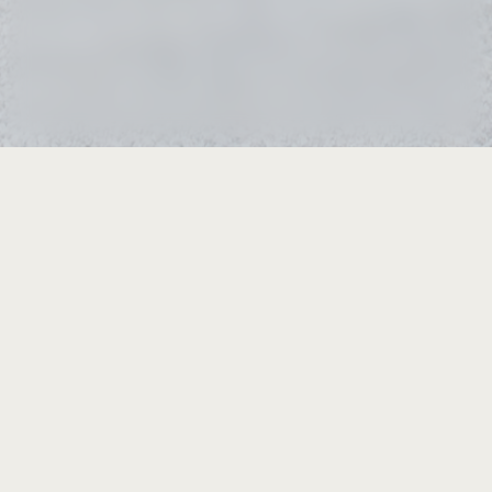
PARTENA® a fait celui de proposer des
solutions esthétiques, simples et
efficaces, pensées pour chaque espace.
SOLUTIONS